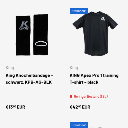
Brandneu!
King
King
King Knöchelbandage –
KING Apex Pro 1 training
schwarz, KPB-AG-BLK
T-shirt – black
Geringer Bestand (1 St.)
€13
EUR
€42
EUR
00
00
Brandneu!