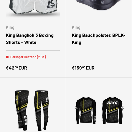
King
King
King Bangkok 3 Boxing
King Bauchpolster, BPLK-
Shorts – White
King
Geringer Bestand (2 St.)
€42
EUR
€139
EUR
00
00