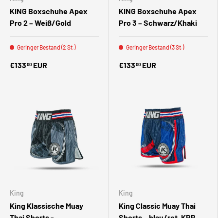
KING Boxschuhe Apex
KING Boxschuhe Apex
Pro 2 – Weiß/Gold
Pro 3 – Schwarz/Khaki
Geringer Bestand (2 St.)
Geringer Bestand (3 St.)
€133
EUR
€133
EUR
00
00
King
King
King Klassische Muay
King Classic Muay Thai
Thai Shorts -
Shorts – blau/rot, KPB