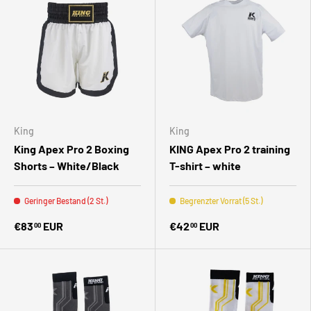
King
King
King Apex Pro 2 Boxing
KING Apex Pro 2 training
Shorts – White/Black
T-shirt – white
Geringer Bestand (2 St.)
Begrenzter Vorrat (5 St.)
€83
EUR
€42
EUR
00
00