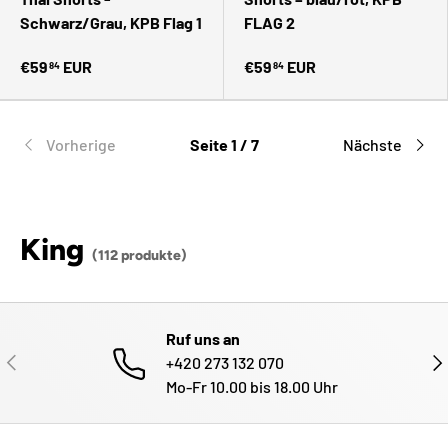
Schwarz/Grau, KPB Flag 1
FLAG 2
€59
EUR
€59
EUR
84
84
Vorherige
Seite 1 / 7
Nächste
King
(112 produkte)
Ruf uns an
VORHERIGE
NÄ
+420 273 132 070
Mo-Fr 10.00 bis 18.00 Uhr