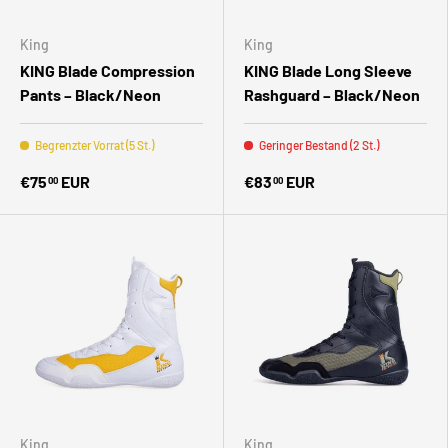
King
King
KING Blade Compression
KING Blade Long Sleeve
Pants – Black/Neon
Rashguard – Black/Neon
Begrenzter Vorrat (5 St.)
Geringer Bestand (2 St.)
€75
EUR
€83
EUR
00
00
King
King