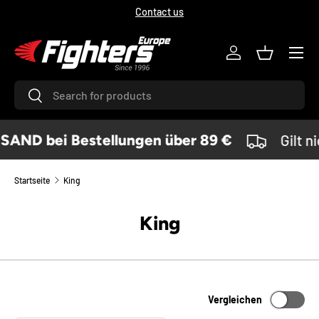
Contact us
DIREKT ZUM INHALT
Menü
Einloggen
Einkaufsk
Suchen
Suchen
D bei Bestellungen über 89 €
Gilt ni
Startseite
King
King
Vergleichen