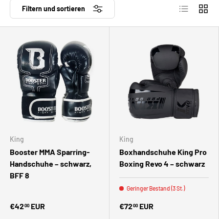
Produktlist
Produ
Filtern und sortieren
King
King
Booster MMA Sparring-
Boxhandschuhe King Pro
Handschuhe – schwarz,
Boxing Revo 4 – schwarz
BFF 8
Geringer Bestand (3 St.)
€42
EUR
€72
EUR
00
00