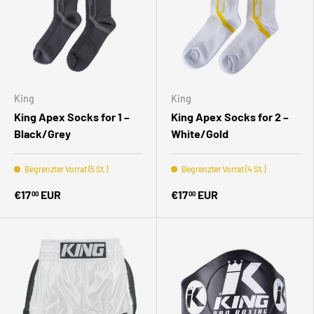
King
King
King Apex Socks for 1 –
King Apex Socks for 2 –
Black/Grey
White/Gold
Begrenzter Vorrat (5 St.)
Begrenzter Vorrat (4 St.)
€17
EUR
€17
EUR
00
00