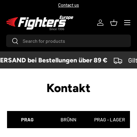
Contact us
DIREKT ZUM INHALT
Menü
Einloggen
Einkaufsk
Suchen
Suchen
SAND bei Bestellungen über 89 €
Gil
Kontakt
PRAG
BRÜNN
PRAG - LAGER