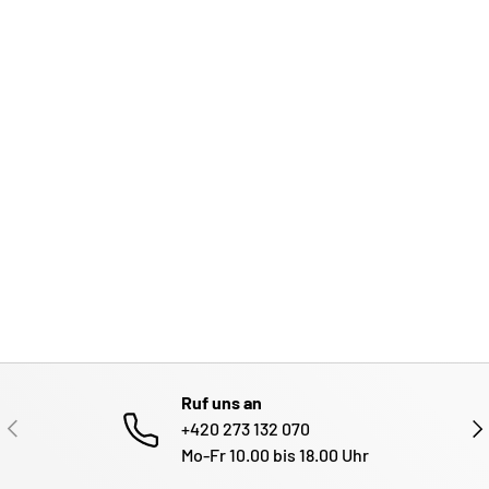
Ruf uns an
VORHERIGE
NÄ
+420 273 132 070
Mo-Fr 10.00 bis 18.00 Uhr